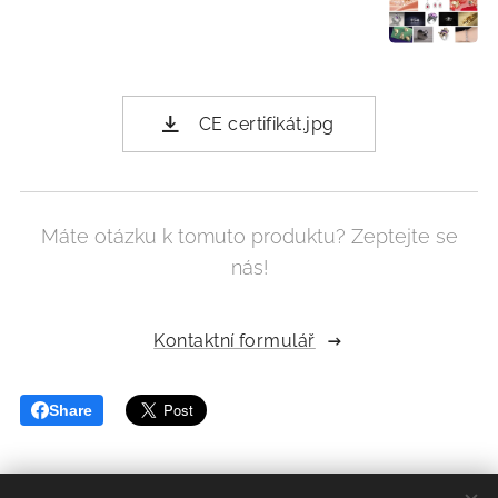
CE certifikát.jpg
Máte otázku k tomuto produktu? Zeptejte se
nás!
Kontaktní formulář
Share