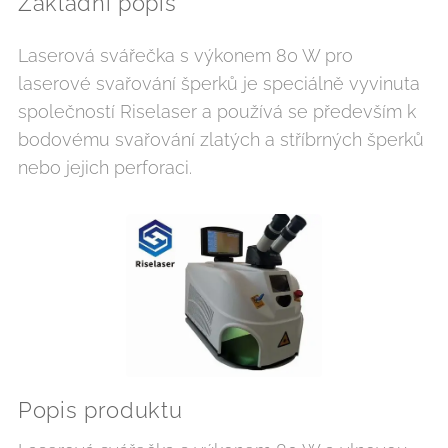
Základní popis
Laserová svářečka s výkonem 80 W pro
laserové svařování šperků je speciálně vyvinuta
společností Riselaser a používá se především k
bodovému svařování zlatých a stříbrných šperků
nebo jejich perforaci.
Popis produktu