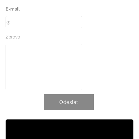
E-mail
Zpráva
Odeslat