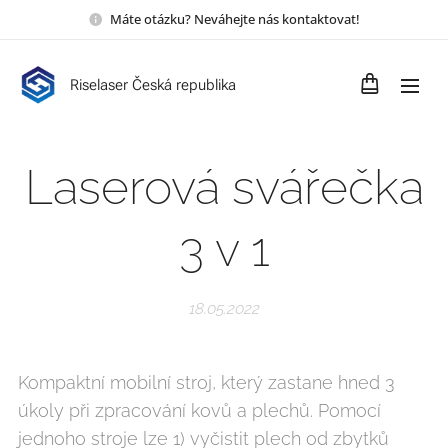
Máte otázku? Neváhejte nás kontaktovat!
Riselaser Česká republika
Laserová svářečka
3 v 1
18.05.2022
Kompaktní mobilní stroj, který zastane hned 3
úkoly při zpracování kovů a plechů. Pomocí
jednoho stroje lze 1) vyčistit plech od zbytků