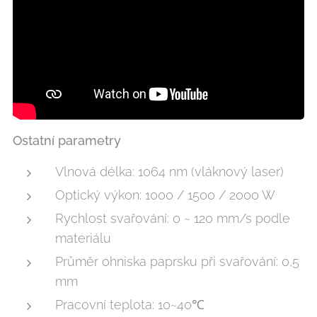
Ostatní parametry
Vlnová délka: 1064 nm (vláknový laser)
Optický výkon: 1000 / 1500 / 2000 W
Rychlost svařování: 0 ~ 120 mm/s podle
materiálu
Průměr ohniska paprsku při svařování: 0,5
mm
Pracovní teplota: 10~40℃