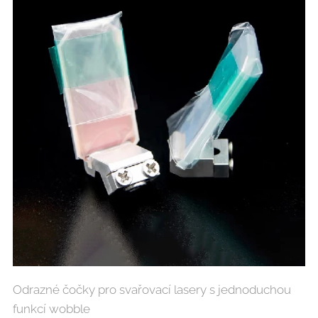
Odrazné čočky pro svařovací lasery s jednoduchou
funkcí wobble