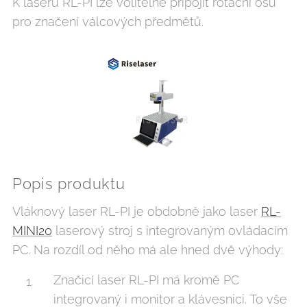
K laseru RL-PI lze volitelně připojit rotační osu
pro značení válcových předmětů.
Popis produktu
Vláknový laser RL-PI je obdobně jako laser
RL-
MINI20
laserový stroj s integrovaným ovládacím
PC. Na rozdíl od něho má ale hned dvě výhody:
Značicí laser RL-PI má kromě PC
integrovaný i monitor a klávesnici. To vše