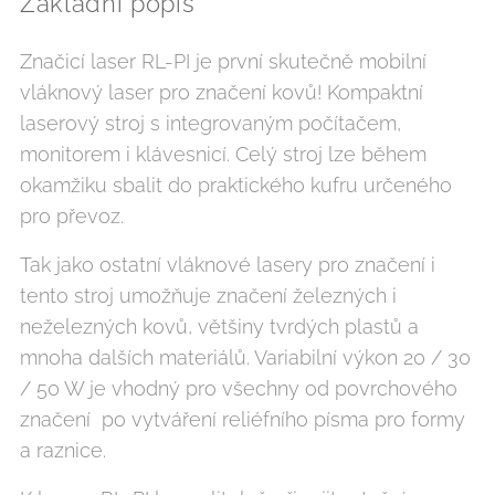
Základní popis
Značicí laser RL-PI je první skutečně mobilní
vláknový laser pro značení kovů! Kompaktní
laserový stroj s integrovaným počítačem,
monitorem i klávesnicí. Celý stroj lze během
okamžiku sbalit do praktického kufru určeného
pro převoz.
Tak jako ostatní vláknové lasery pro značení i
tento stroj umožňuje značení železných i
neželezných kovů, většiny tvrdých plastů a
mnoha dalších materiálů. Variabilní výkon 20 / 30
/ 50 W je vhodný pro všechny od povrchového
značení po vytváření reliéfního písma pro formy
a raznice.