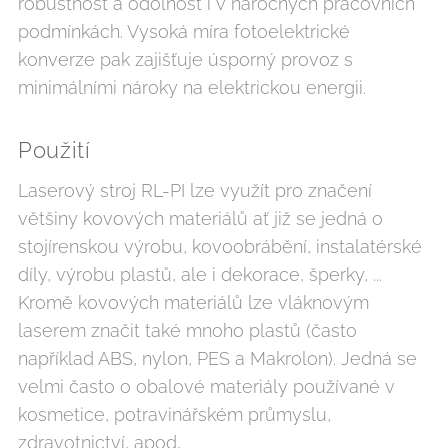
robustnost a odolnost i v náročných pracovních
podmínkách. Vysoká míra fotoelektrické
konverze pak zajišťuje úsporný provoz s
minimálními nároky na elektrickou energii.
Použití
Laserový stroj RL-PI lze využít pro značení
většiny kovových materiálů ať již se jedná o
stojírenskou výrobu, kovoobrábění, instalatérské
díly, výrobu plastů, ale i dekorace, šperky, ...
Kromě kovových materiálů lze vláknovým
laserem značit také mnoho plastů (často
například ABS, nylon, PES a Makrolon). Jedná se
velmi často o obalové materiály používané v
kosmetice, potravinářském průmyslu,
zdravotnictví, apod,