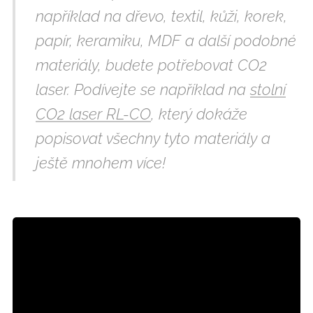
například na dřevo, textil, kůži, korek,
papír, keramiku, MDF a další podobné
materiály, budete potřebovat CO2
laser. Podívejte se například na
stolní
CO2 laser RL-CO
, který dokáže
popisovat všechny tyto materiály a
ještě mnohem více!